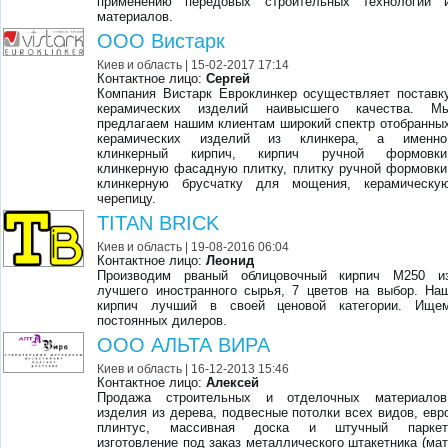
применению передовых строительных технологий 
материалов.
ООО Вистарк
Киев и область
| 15-02-2017 17:14
Контактное лицо:
Сергей
Компания Вистарк Евроклинкер осуществляет поставк
керамических изделий наивысшего качества. М
предлагаем нашим клиентам широкий спектр отобранны
керамических изделий из клинкера, а именно
клинкерный кирпич, кирпич ручной формовки
клинкерную фасадную плитку, плитку ручной формовки
клинкерную брусчатку для мощения, керамическу
черепицу.
TITAN BRICK
Киев и область
| 19-08-2016 06:04
Контактное лицо:
Леонид
Производим рваный облицовочный кирпич М250 и
лучшего иностранного сырья, 7 цветов на выбор. На
кирпич лучший в своей ценовой категории. Ище
постоянных дилеров.
ООО АЛЬТА ВИРА
Киев и область
| 16-12-2013 15:46
Контактное лицо:
Алексей
Продажа строительных и отделочных материалов
изделия из дерева, подвесные потолки всех видов, евр
плинтус, массивная доска и штучный паркет
изготовление под заказ металлического штакетника (мат