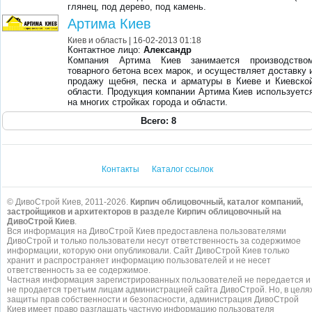
глянец, под дерево, под камень.
Артима Киев
Киев и область
| 16-02-2013 01:18
Контактное лицо:
Александр
Компания Артима Киев занимается производство
товарного бетона всех марок, и осуществляет доставку 
продажу щебня, песка и арматуры в Киеве и Киевско
области. Продукция компании Артима Киев используетс
на многих стройках города и области.
Всего: 8
Контакты
Каталог ссылок
© ДивоСтрой Киев, 2011-2026.
Кирпич облицовочный, каталог компаний,
застройщиков и архитекторов в разделе Кирпич облицовочный на
ДивоСтрой Киев
.
Вся информация на ДивоСтрой Киев предоставлена пользователями
ДивоСтрой и только пользователи несут ответственность за содержимое
информации, которую они опубликовали. Сайт ДивоСтрой Киев только
хранит и распространяет информацию пользователей и не несет
ответственность за ее содержимое.
Частная информация зарегистрированных пользователей не передается и
не продается третьим лицам администрацией сайта ДивоСтрой. Но, в целя
защиты прав собственности и безопасности, администрация ДивоСтрой
Киев имеет право разглашать частную информацию пользователя