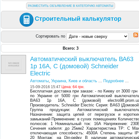
РАЗМЕСТИТЬ ОБЪЯВЛЕНИЕ В КАТЕГОРИЮ АВТОМАТЫ
Строительный калькулятор
Сортировать по
Всего: 3
Автоматический выключатель ВА63
1р 16А, С (домовой) Schneider
Electric
Автоматы
,
Украина, Киев и область
...
Подробнее
...
15-09-2016 15:47
Цена:
64 грн.
Бесплатная доставка при заказе: - по Киеву от 3000 грн 
по Украине от 5000 грн Автоматический выключател
ВА63 1р 16А, С (домовой) electro98.prom.u
Производитель: Schneider Electric Серия: ВА63 (Домовой
Группа продукции: Автоматичкский выключател
Назначение: защита цепей от перегрузок и коротки
замыканий Применение: в сухих помещениях Количеств
полюсов: 1 Номинальный ток: 16А Напряжение: 230
Сечения кабеля: до 25мм2 Характеристика ТР: С Ma
отключающая способность: 4500А Степень защиты ІР
20 Монтаж: на Din-рейку В наличии автоматически