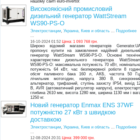
нашому сайті euro-invertor.
Високоякісний промисловий
дизельний генератор WattStream
WS90-PS-O
Электростанции
,
Украина, Киев и область
...
Подробнее
...
16-10-2024 01:52
Цена:
1 093 768 грн.
Широко відомий магазин генераторів Generator.U
пропонує купити на замовлення надійний дизельни
генератор WattStream WS90-PS-O. Основні технічн
характеристики дизельного генератора WattStrea
WS90-PS-O: максимальна потужність 70 кВт, номінальн
потужність 64 кВт, час безперервної роботи 8 годин
обсяг паливного бака 160 л, АКБ, частота 50 Гц
лічильник мотогодин, напруга 380 В, синхронни
альтернатор, трифазний, ступінь захисту IP54, вихід 1
В, AVR (автоматичний регулятор напруги), електростарт
глибина 2610 мм, висота 1280 мм, ширина 1130 мм і ваг
1250 кг.
Новий генератор Enmax ENS 37WF
потужністю 27 кВт з швидкою
доставкою
Электростанции
,
Украина, Киев и область
...
Подробнее
...
12-08-2024 20:31
Цена:
399 000 грн.