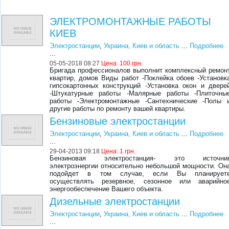
ЭЛЕКТРОМОНТАЖНЫЕ РАБОТЫ
КИЕВ
Электростанции
,
Украина, Киев и область
...
Подробнее
...
05-05-2018 08:27
Цена:
100 грн.
Бригада профессионалов выполнит комплексный ремон
квартир, домов Виды работ -Поклейка обоев -Установк
гипсокартонных конструкций -Установка окон и двере
-Штукатурные работы -Малярные работы -Плиточны
работы -Электромонтажные -Сантехнические -Полы 
другие работы по ремонту вашей квартиры.
Бензиновые электростанции
Электростанции
,
Украина, Киев и область
...
Подробнее
...
29-04-2013 09:18
Цена:
1 грн.
Бензиновая электростанция- это источни
электроэнергии относительно небольшой мощности. Он
подойдет в том случае, если Вы планирует
осуществлять резервное, сезонное или аварийно
энергообеспечение Вашего объекта.
Дизельные электростанции
Электростанции
,
Украина, Киев и область
...
Подробнее
...