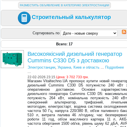
РАЗМЕСТИТЬ ОБЪЯВЛЕНИЕ В КАТЕГОРИЮ ЭЛЕКТРОСТАНЦИИ
Строительный калькулятор
Сортировать по
Всего: 17
Високоякісний дизельний генератор
Cummins C330 D5 з доставкою
Электростанции
,
Украина, Киев и область
...
Подробнее
...
22-02-2026 23:15
Цена:
3 702 733 грн.
Магазин Vitaltechno.UA пропонує купити новий генерато
дизельний Cummins C330 D5 потужністю 240 кВт 
оперативною доставкою. Основні характеристик
дизельного генератора Cummins C330 D5: максимальн
потужність 264 кВт, номінальна потужність 240 кВт
синхронний альтернатор, трифазний, лічильни
мотогодин, електростарт, водяна система охолодження
частота 50 Гц, напруга 220/380 В, об'єм паливного бак
510 л, витрата палива 46 л/годину, час безперервно
роботи 11 год, об'єм масляного картера 11 л, АКБ
частота обертання 1500 об/хв, рівень шуму 62 дБА, AV