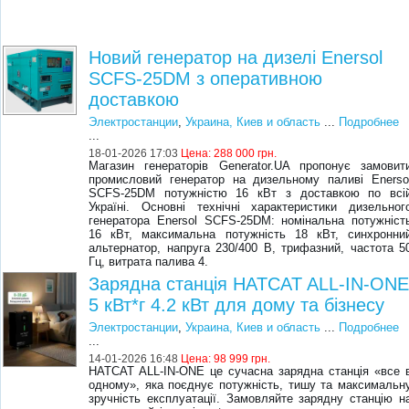
Новий генератор на дизелі Enersol
SCFS-25DM з оперативною
доставкою
Электростанции
,
Украина, Киев и область
...
Подробнее
...
18-01-2026 17:03
Цена:
288 000 грн.
Магазин генераторів Generator.UA пропонує замовит
промисловий генератор на дизельному паливі Enerso
SCFS-25DM потужністю 16 кВт з доставкою по всі
Україні. Основні технічні характеристики дизельног
генератора Enersol SCFS-25DM: номінальна потужніст
16 кВт, максимальна потужність 18 кВт, синхронни
альтернатор, напруга 230/400 В, трифазний, частота 5
Гц, витрата палива 4.
Зарядна станція HATCAT ALL-IN-ON
5 кВт*г 4.2 кВт для дому та бізнесу
Электростанции
,
Украина, Киев и область
...
Подробнее
...
14-01-2026 16:48
Цена:
98 999 грн.
HATCAT ALL-IN-ONE це сучасна зарядна станція «все 
одному», яка поєднує потужність, тишу та максимальн
зручність експлуатації. Замовляйте зарядну станцію н