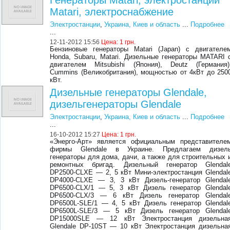
Генераторы Matari, электростанции
Matari, электроснабжение
Электростанции
,
Украина, Киев и область
...
Подробнее
...
12-11-2012 15:56
Цена:
1 грн.
Бензиновые генераторы Matari (Japan) с двигателе
Honda, Subaru, Matari. Дизельные генераторы MATARI 
двигателем Mitsubishi (Япония), Deutz (Германия)
Cummins (Великобритания), мощностью от 4кВт до 250
кВт.
Дизельные генераторы Glendale,
дизельгенераторы Glendale
Электростанции
,
Украина, Киев и область
...
Подробнее
...
16-10-2012 15:27
Цена:
1 грн.
«Энерго-Арт» является официальным представителе
фирмы Glendale в Украине. Предлагаем дизел
генераторы для дома, дачи, а также для строительных 
ремонтных бригад. Дизельный генератор Glendal
DP2500-CLXE — 2, 5 кВт Мини-электростанция Glendal
DP4000-CLXE — 3, 3 кВт Дизель-генератор Glendal
DP6500-CLX/1 — 5, 3 кВт Дизель генератор Glendal
DP6500-CLX/3 — 6 кВт Дизель генератор Glendal
DP6500L-SLE/1 — 4, 5 кВт Дизель генератор Glendal
DP6500L-SLE/3 — 5 кВт Дизель генератор Glendal
DP15000SLE — 12 кВт Электростанция дизельна
Glendale DP-10ST — 10 кВт Электростанция дизельна