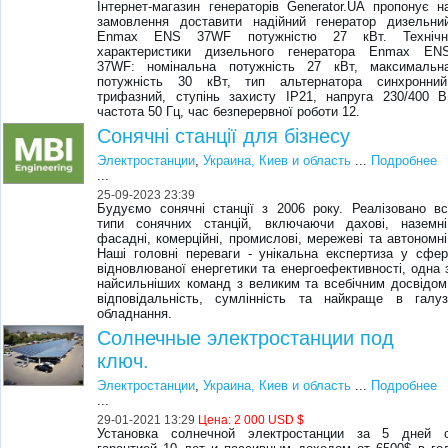
Інтернет-магазин генераторів Generator.UA пропонує н
замовлення доставити надійний генератор дизельни
Enmax ENS 37WF потужністю 27 кВт. Технічн
характеристики дизельного генератора Enmax EN
37WF: номінальна потужність 27 кВт, максимальн
потужність 30 кВт, тип альтернатора синхронний
трифазний, ступінь захисту IP21, напруга 230/400 В
частота 50 Гц, час безперервної роботи 12.
Сонячні станції для бізнесу
Электростанции
,
Украина, Киев и область
...
Подробнее
...
25-09-2023 23:39
Будуємо сонячні станції з 2006 року. Реалізовано вс
типи сонячних станцій, включаючи дахові, наземні
фасадні, комерційні, промислові, мережеві та автономні
Наші головні переваги - унікальна експертиза у сфер
відновлюваної енергетики та енергоефективності, одна 
найсильніших команд з великим та всебічним досвідом
відповідальність, сумлінність та найкраще в галуз
обладнання.
Солнечные электростанции под
ключ.
Электростанции
,
Украина, Киев и область
...
Подробнее
...
29-01-2021 13:29
Цена:
2 000 USD $
Установка солнечной электростанции за 5 дней 