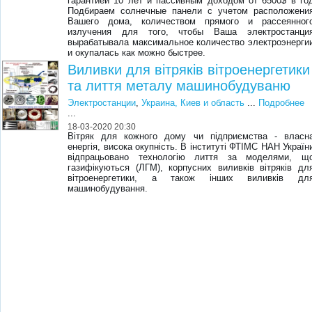
гарантией 10 лет и пассивным доходом от 6500$ в го
Подбираем солнечные панели с учетом расположени
Вашего дома, количеством прямого и рассеянног
излучения для того, чтобы Ваша электростанци
вырабатывала максимальное количество электроэнерги
и окупалась как можно быстрее.
Виливки для вітряків вітроенергетики
та лиття металу машинобудуваню
Электростанции
,
Украина, Киев и область
...
Подробнее
...
18-03-2020 20:30
Вітряк для кожного дому чи підприємства - власн
енергія, висока окупність. В інституті ФТІМС НАН Україн
відпрацьовано технологію лиття за моделями, щ
газифікуються (ЛГМ), корпусних виливків вітряків дл
вітроенергетики, а також інших виливків дл
машинобудування.