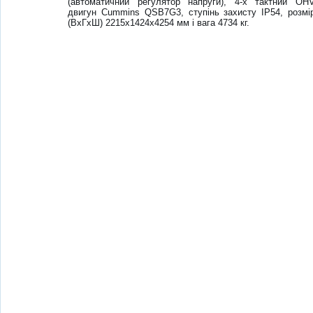
(автоматичний регулятор напруги), 4-х тактний OH
двигун Cummins QSB7G3, ступінь захисту IP54, розмі
(ВхГхШ) 2215х1424х4254 мм і вага 4734 кг.