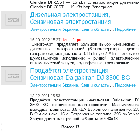
Glendale DP-15ST — 15 кВт Электростанция дизельна
Glendale DP-20ST — 19 кВт http://energo-art.
Дизельная электростанция,
бензиновая электростанция
Электростанции
,
Украина, Киев и область
...
Подробнее
...
16-10-2012 15:27
Цена:
1 грн.
"Энерго-Арт" предлагает большой выбор бензиновых 
дизельных электростанций (бензогенераторы, дизел
генераторы), мощностью от 0.8 кВт до 2 МВт: - открытое
шумозашитное исполнение; - ручной, электрический
автоматический запуск; - однофазные, трех фазные.
Продаётся электростанция
бензиновая Dalgakiran DJ 3500 BG
Электростанции
,
Украина, Киев и область
...
Подробнее
...
13-12-2011 15:53
Продаётся электростанция бензиновая Dalgakiran D
3500 BG технические характеристики: Максимальна
выходная мощность: 3.5 кВА Выходное напряжение: 23
В Объем бака: 15 л Потребление топлива: 395 г/кВт ча
Запуск двигателя: ручной Габариты: 59х43х48.
Всего: 17