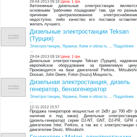
29-04-2013 09:18
Цена:
1 грн.
Автономные дизельные электростанции являютс
основными “рабочими лошадками” там, где по разны
причинам централизованное электроснабжени
недоступно, либо качество его поставок оставляе
желать лучшего.
Дизельные электростанции Teksan
(Турция)
Электростанции
,
Украина, Киев и область
...
Подробнее
...
29-04-2013 09:18
Цена:
1 грн.
Дизельные электростанции Teksan (Турция), надежно
европейское оборудование за приемлемую цену
Производится на базе двигателей Perkins, Mitsubishi
Doosan, John Deere, Foton (Isuzu).Мощность.
Дизельная электростанция, дизель
генератор, бензогенератор
Электростанции
,
Украина, Киев и область
...
Подробнее
...
12-11-2012 15:57
Продажа генераторов мощностью от 2кВт до 700 кВт (
наличии и под заказ). Дизельные электростанци
(дизель-генератор) серии DJ-NT, GNT, DJ-PR, GPR 
двигателем Inter, Perkins, а так же с электростанции 
двигателем Deutz, Mitsubishi.