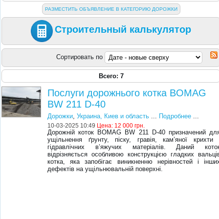
РАЗМЕСТИТЬ ОБЪЯВЛЕНИЕ В КАТЕГОРИЮ ДОРОЖКИ
Строительный калькулятор
Сортировать по
Всего: 7
Послуги дорожнього котка BOMAG
BW 211 D-40
Дорожки
,
Украина, Киев и область
...
Подробнее
...
10-03-2025 10:49
Цена:
12 000 грн.
Дорожній коток BOMAG BW 211 D-40 призначений дл
ущільнення ґрунту, піску, гравія, кам’яної крихти 
гідравлічних в’яжучих матеріалів. Даний кото
відрізняється особливою конструкцією гладких вальці
котка, яка запобігає виникненню нерівностей і інши
дефектів на ущільнювальній поверхні.