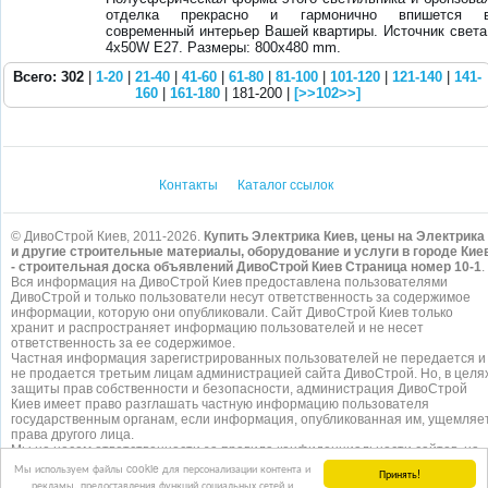
отделка прекрасно и гармонично впишется 
современный интерьер Вашей квартиры. Источник света
4x50W E27. Размеры: 800x480 mm.
Всего: 302
|
1-20
|
21-40
|
41-60
|
61-80
|
81-100
|
101-120
|
121-140
|
141-
160
|
161-180
| 181-200 |
[>>102>>]
Контакты
Каталог ссылок
© ДивоСтрой Киев, 2011-2026.
Купить Электрика Киев, цены на Электрика
и другие строительные материалы, оборудование и услуги в городе Кие
- строительная доска объявлений ДивоСтрой Киев Страница номер 10-1
.
Вся информация на ДивоСтрой Киев предоставлена пользователями
ДивоСтрой и только пользователи несут ответственность за содержимое
информации, которую они опубликовали. Сайт ДивоСтрой Киев только
хранит и распространяет информацию пользователей и не несет
ответственность за ее содержимое.
Частная информация зарегистрированных пользователей не передается и
не продается третьим лицам администрацией сайта ДивоСтрой. Но, в целя
защиты прав собственности и безопасности, администрация ДивоСтрой
Киев имеет право разглашать частную информацию пользователя
государственным органам, если информация, опубликованная им, ущемляе
права другого лица.
Мы не несем ответственности за правила конфиденциальности сайтов, на
которые ссылается ДивоСтрой. На некоторых страницах нашего
сайта
Мы используем файлы cookie для персонализации контента и
Принять!
представлена реклама Google Adsense Advertising Network. Чтобы узнать
рекламы, предоставления функций социальных сетей и