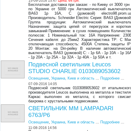
15-09-2016 15:47
Цена:
64 грн.
Бесплатная доставка при заказе: - по Киеву от 3000 грн 
по Украине от 5000 грн Автоматический выключател
ВА63 1р 16А, С (домовой) electro98.prom.u
Производитель: Schneider Electric Серия: ВА63 (Домовой
Группа продукции: Автоматичкский выключател
Назначение: защита цепей от перегрузок и коротки
замыканий Применение: в сухих помещениях Количеств
полюсов: 1 Номинальный ток: 16А Напряжение: 230
Сечения кабеля: до 25мм2 Характеристика ТР: С Ma
отключающая способность: 4500А Степень защиты ІР
20 Монтаж: на Din-рейку В наличии автоматически
выключатель ВА63 (домовой) С: - 1р 6А - 1р 10А - 1р 16
- 1р 20А - 1р 25А - 1р 32А - 1р 40А - 1р 50А и т.
Подвесной светильник Leucos
STUDIO CHARLIE 0103089053602
Освещение
,
Украина, Киев и область
...
Подробнее
...
07-09-2016 14:05
Подвесной светильник 0103089053602 от итальянског
производителя Leucos выполнена из металла и текстиля
Каркас выполнен из металла, с которого свисае
бахрома с хрустальными подвесиками.
СВЕТИЛЬНИК MM LAMPADARI
6763/P6
Освещение
,
Украина, Киев и область
...
Подробнее
...
11-08-2016 14:56