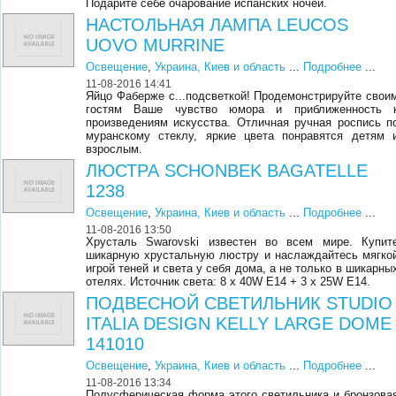
Подарите себе очарование испанских ночей.
НАСТОЛЬНАЯ ЛАМПА LEUCOS
UOVO MURRINE
Освещение
,
Украина, Киев и область
...
Подробнее
...
11-08-2016 14:41
Яйцо Фаберже с...подсветкой! Продемонстрируйте свои
гостям Ваше чувство юмора и приближенность 
произведениям искусства. Отличная ручная роспись п
муранскому стеклу, яркие цвета понравятся детям 
взрослым.
ЛЮСТРА SCHONBEK BAGATELLE
1238
Освещение
,
Украина, Киев и область
...
Подробнее
...
11-08-2016 13:50
Хрусталь Swarovski известен во всем мире. Купит
шикарную хрустальную люстру и наслаждайтесь мягко
игрой теней и света у себя дома, а не только в шикарны
отелях. Источник света: 8 x 40W E14 + 3 x 25W E14.
ПОДВЕСНОЙ СВЕТИЛЬНИК STUDIO
ITALIA DESIGN KELLY LARGE DOME
141010
Освещение
,
Украина, Киев и область
...
Подробнее
...
11-08-2016 13:34
Полусферическая форма этого светильника и бронзова