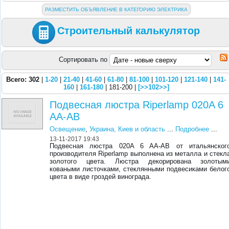
РАЗМЕСТИТЬ ОБЪЯВЛЕНИЕ В КАТЕГОРИЮ ЭЛЕКТРИКА
Строительный калькулятор
Сортировать по
Всего: 302
|
1-20
|
21-40
|
41-60
|
61-80
|
81-100
|
101-120
|
121-140
|
141-
160
|
161-180
| 181-200 |
[>>102>>]
Подвесная люстра Riperlamp 020A 6
AA-AB
Освещение
,
Украина, Киев и область
...
Подробнее
...
13-11-2017 19:43
Подвесная люстра 020A 6 AA-AB от итальянског
производителя Riperlamp выполнена из металла и стекл
золотого цвета. Люстра декорирована золотым
коваными листочками, стеклянными подвесиками белог
цвета в виде гроздей винограда.