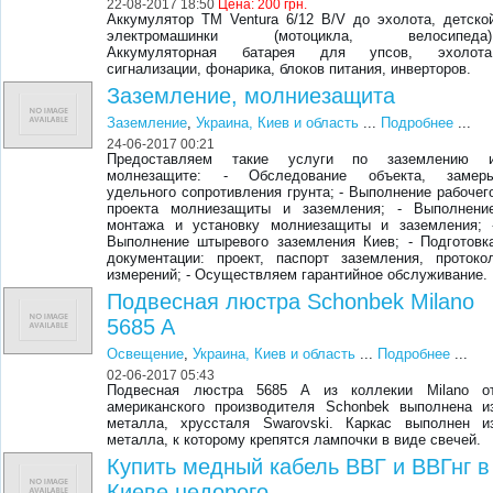
22-08-2017 18:50
Цена:
200 грн.
Аккумулятор ТМ Ventura 6/12 В/V до эхолота, детско
электромашинки (мотоцикла, велосипеда)
Аккумуляторная батарея для упсов, эхолота
сигнализации, фонарика, блоков питания, инверторов.
Заземление, молниезащита
Заземление
,
Украина, Киев и область
...
Подробнее
...
24-06-2017 00:21
Предоставляем такие услуги по заземлению 
молнезащите: - Обследование объекта, замер
удельного сопротивления грунта; - Выполнение рабочег
проекта молниезащиты и заземления; - Выполнени
монтажа и установку молниезащиты и заземления; 
Выполнение штыревого заземления Киев; - Подготовк
документации: проект, паспорт заземления, протоко
измерений; - Осуществляем гарантийное обслуживание.
Подвесная люстра Schonbek Milano
5685 A
Освещение
,
Украина, Киев и область
...
Подробнее
...
02-06-2017 05:43
Подвесная люстра 5685 A из коллекии Milano о
американского производителя Schonbek выполнена и
металла, хруссталя Swarovski. Каркас выполнен и
металла, к которому крепятся лампочки в виде свечей.
Купить медный кабель ВВГ и ВВГнг в
Киеве недорого