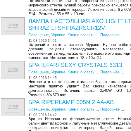
Потолочный светильник с плафоном из разноцветног
муранского стекла ручной работы прекрасно впишется 
классический дизайн интерьера. Источник света: 6 x 60
E14 . Размеры: 55 x 55 x 10 cm.
ЛАМПА НАСТОЛЬНАЯ AXO LIGHT L
SHIRAZ LTSHIRAZRSCR12V
Освещение
,
Украина, Киев и область
...
Подробнее
...
11-08-2016 14:51
Встречайте гостя с острова Мурано. Ручная работа
древние рецепты стеклодувного мастерства 
современный взгляд на жизнь - все вместе это выгляди
именно так. Источник света: 18 x 10w G4.
БРА ILFARI SEXY CRYSTALS 6313
Освещение
,
Украина, Киев и область
...
Подробнее
...
11-08-2016 14:45
Нежное и в то же время стильное бра от голландски
мастеров приятно удивит Вас своим качеством 
долговечностью. Источник света: 2x40W GU 10
Размеры: 80x370 mm..
БРА RIPERLAMP 005N 2 AA-AB
Освещение
,
Украина, Киев и область
...
Подробнее
...
11-08-2016 14:42
Бра из Испании во флористическом стиле. Нежны
белый цвет плафонов и латунные металлические детал
прекрасно впишутся в интерьер Вашей спальни