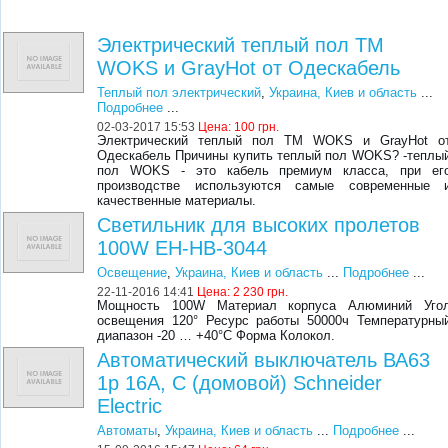
Электрический теплый пол ТМ
WOKS и GrayHot от Одескабель
Теплый пол электрический
,
Украина, Киев и область
...
Подробнее
...
02-03-2017 15:53
Цена:
100 грн.
Электрический теплый пол ТМ WOKS и GrayHot о
Одескабель Причины купить теплый пол WOKS? -теплы
пол WOKS - это кабель премиум класса, при ег
производстве используются самые современные 
качественные материалы.
Светильник для высоких пролетов
100W EH-HB-3044
Освещение
,
Украина, Киев и область
...
Подробнее
...
22-11-2016 14:41
Цена:
2 230 грн.
Мощность 100W Материал корпуса Алюминий Уго
освещения 120° Ресурс работы 50000ч Температурны
диапазон -20 … +40°С Форма Колокол.
Автоматический выключатель ВА63
1р 16А, С (домовой) Schneider
Electric
Автоматы
,
Украина, Киев и область
...
Подробнее
...