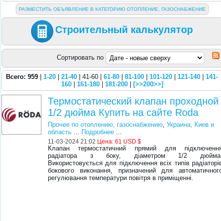
РАЗМЕСТИТЬ ОБЪЯВЛЕНИЕ В КАТЕГОРИЮ ОТОПЛЕНИЕ, ГАЗОСНАБЖЕНИЕ
Строительный калькулятор
Сортировать по
Всего: 959
|
1-20
|
21-40
| 41-60 |
61-80
|
81-100
|
101-120
|
121-140
|
141-
160
|
161-180
|
181-200
|
[>>200>>]
Термостатический клапан проходной
1/2 дюйма Купить на сайте Roda
Прочее по отоплению, газоснабжению
,
Украина, Киев и
область
...
Подробнее
...
11-03-2024 21:02
Цена:
61 USD $
Клапан термостатичний прямий для підключенн
радіатора з боку, діаметром 1/2 дюйма
Використовується для підключення всіх типів радіаторі
бокового виконання, призначений для автоматичног
регулювання температури повітря в приміщенні.