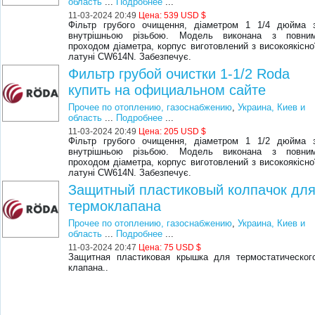
область
...
Подробнее
...
11-03-2024 20:49
Цена:
539 USD $
Фільтр грубого очищення, діаметром 1 1/4 дюйма 
внутрішньою різьбою. Модель виконана з повни
проходом діаметра, корпус виготовлений з високоякісно
латуні CW614N. Забезпечує.
Фильтр грубой очистки 1-1/2 Roda
купить на официальном сайте
Прочее по отоплению, газоснабжению
,
Украина, Киев и
область
...
Подробнее
...
11-03-2024 20:49
Цена:
205 USD $
Фільтр грубого очищення, діаметром 1 1/2 дюйма 
внутрішньою різьбою. Модель виконана з повни
проходом діаметра, корпус виготовлений з високоякісно
латуні CW614N. Забезпечує.
Защитный пластиковый колпачок дл
термоклапана
Прочее по отоплению, газоснабжению
,
Украина, Киев и
область
...
Подробнее
...
11-03-2024 20:47
Цена:
75 USD $
Защитная пластиковая крышка для термостатическог
клапана..