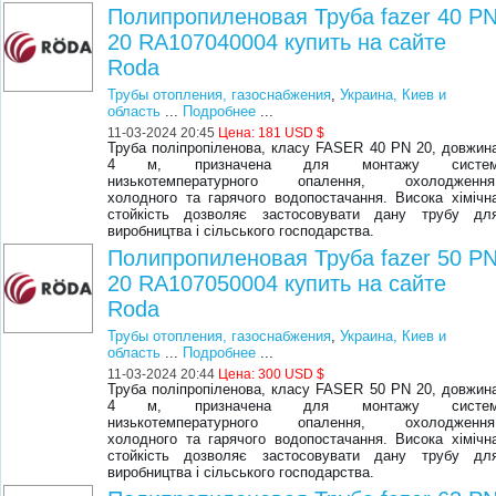
Полипропиленовая Труба fazer 40 P
20 RA107040004 купить на сайте
Roda
Трубы отопления, газоснабжения
,
Украина, Киев и
область
...
Подробнее
...
11-03-2024 20:45
Цена:
181 USD $
Труба поліпропіленова, класу FASER 40 PN 20, довжин
4 м, призначена для монтажу систе
низькотемпературного опалення, охолодження
холодного та гарячого водопостачання. Висока хімічн
стойкість дозволяє застосовувати дану трубу дл
виробництва і сільського господарства.
Полипропиленовая Труба fazer 50 P
20 RA107050004 купить на сайте
Roda
Трубы отопления, газоснабжения
,
Украина, Киев и
область
...
Подробнее
...
11-03-2024 20:44
Цена:
300 USD $
Труба поліпропіленова, класу FASER 50 PN 20, довжин
4 м, призначена для монтажу систе
низькотемпературного опалення, охолодження
холодного та гарячого водопостачання. Висока хімічн
стойкість дозволяє застосовувати дану трубу дл
виробництва і сільського господарства.