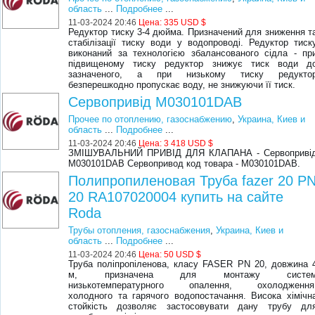
область
...
Подробнее
...
11-03-2024 20:46
Цена:
335 USD $
Редуктор тиску 3-4 дюйма. Призначений для зниження т
стабілізації тиску води у водопроводі. Редуктор тиск
виконаний за технологією збалансованого сідла - пр
підвищеному тиску редуктор знижує тиск води д
зазначеного, а при низькому тиску редукто
безперешкодно пропускає воду, не знижуючи її тиск.
Сервопривід M030101DAB
Прочее по отоплению, газоснабжению
,
Украина, Киев и
область
...
Подробнее
...
11-03-2024 20:46
Цена:
3 418 USD $
ЗМІШУВАЛЬНИЙ ПРИВІД ДЛЯ КЛАПАНА - Сервоприві
M030101DAB Сервопривод код товара - M030101DAB.
Полипропиленовая Труба fazer 20 P
20 RA107020004 купить на сайте
Roda
Трубы отопления, газоснабжения
,
Украина, Киев и
область
...
Подробнее
...
11-03-2024 20:46
Цена:
50 USD $
Труба поліпропіленова, класу FASER PN 20, довжина 
м, призначена для монтажу систе
низькотемпературного опалення, охолодження
холодного та гарячого водопостачання. Висока хімічн
стойкість дозволяє застосовувати дану трубу дл