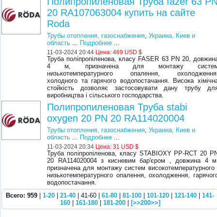
Полипропиленовая Труба fazer 63 P
20 RA107063004 купить на сайте
Roda
Трубы отопления, газоснабжения
,
Украина, Киев и
область
...
Подробнее
...
11-03-2024 20:44
Цена:
469 USD $
Труба поліпропіленова, класу FASER 63 PN 20, довжин
4 м, призначена для монтажу систе
низькотемпературного опалення, охолодження
холодного та гарячого водопостачання. Висока хімічн
стойкість дозволяє застосовувати дану трубу дл
виробництва і сільського господарства.
Полипропиленовая Труба stabi
oxygen 20 PN 20 RA114020004
Трубы отопления, газоснабжения
,
Украина, Киев и
область
...
Подробнее
...
11-03-2024 20:34
Цена:
31 USD $
Труба поліпропіленова, класу STABIOXY PP-RCT 20 P
20 RA114020004 з кисневим бар'єром , довжина 4 м
призначена для монтажу систем високотемпературного 
низькотемпературного опалення, охолодження, гарячог
водопостачання.
Всего: 959
|
1-20
|
21-40
| 41-60 |
61-80
|
81-100
|
101-120
|
121-140
|
141-
160
|
161-180
|
181-200
|
[>>200>>]