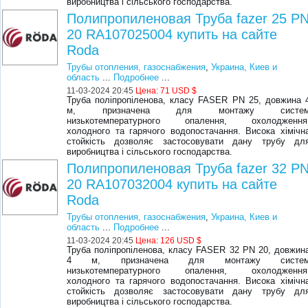
виробництва і сільського господарства.
Полипропиленовая Труба fazer 25 P
20 RA107025004 купить на сайте
Roda
Трубы отопления, газоснабжения
,
Украина, Киев и
область
...
Подробнее
...
11-03-2024 20:45
Цена:
71 USD $
Труба поліпропіленова, класу FASER PN 25, довжина 
м, призначена для монтажу систе
низькотемпературного опалення, охолодження
холодного та гарячого водопостачання. Висока хімічн
стойкість дозволяє застосовувати дану трубу дл
виробництва і сільського господарства.
Полипропиленовая Труба fazer 32 P
20 RA107032004 купить на сайте
Roda
Трубы отопления, газоснабжения
,
Украина, Киев и
область
...
Подробнее
...
11-03-2024 20:45
Цена:
126 USD $
Труба поліпропіленова, класу FASER 32 PN 20, довжин
4 м, призначена для монтажу систе
низькотемпературного опалення, охолодження
холодного та гарячого водопостачання. Висока хімічн
стойкість дозволяє застосовувати дану трубу дл
виробництва і сільського господарства.