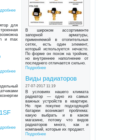
дробнее
лятор для
строенная
В широком ассортименте
 возможна
запорной арматуры,
in и max
применяемой в отопительных
сетях, есть один элемент,
который используется нечасто.
По форме он похож на тройник,
о
но внутреннее наполнение от
последнего отличается сильно.
Подробнее
дробнее
Виды радиаторов
едельный
27-07-2017 11:19
тчиками
В условиях нашего климата
роэнергии
радиатор — одно из самых
важных устройств в квартире.
Но при покупке подходящей
батареи возникает проблема:
11SF
какую выбрать и в каком
магазине, потому что видов
радиаторов много, как и
дробнее
компаний, которые их продают.
Подробнее