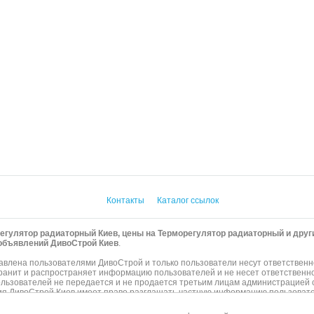
Контакты
Каталог ссылок
егулятор радиаторный Киев, цены на Терморегулятор радиаторный и дру
а объявлений ДивоСтрой Киев
.
влена пользователями ДивоСтрой и только пользователи несут ответственн
хранит и распространяет информацию пользователей и не несет ответственно
ьзователей не передается и не продается третьим лицам администрацией с
ия ДивоСтрой Киев имеет право разглашать частную информацию пользоват
лица.
нфиденциальности сайтов, на которые ссылается ДивоСтрой. На некоторых 