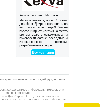
Контактное лицо:
Наталья
Магазин новых идей и ТОПовых
девайсов Добро пожаловать на
наш портал новых идей! Это не
просто интрнет-магазин, а место
где вы можете ознакомиться и
приобрести самые последние и
инновационные новинки,
разработанные в мире.
Все компании
гие строительные материалы, оборудование и
ость за содержимое информации, которую они
сть за ее содержимое.
айта ДивоСтрой. Но, в целях защиты прав
еля государственным органам, если информация,
страницах нашего
сайта
представлена реклама