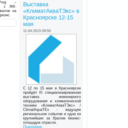
 Prog –
Выставка
ла с ЖК-
«КлиматАкваТЭкс» в
валов на
резис.
Красноярске 12-15
мая
11-04-2015 09:50
С 12 по 15 мая в Красноярске
пройдёт III специализированная
выставка инженерного
оборудования и климатической
техники «КлиматАкваТЭкс» /
ClimatAquaTEx - ведущее
региональное событие и одна из
крупнейших за Уралом бизнес-
площадок отрасли.
Подробнее