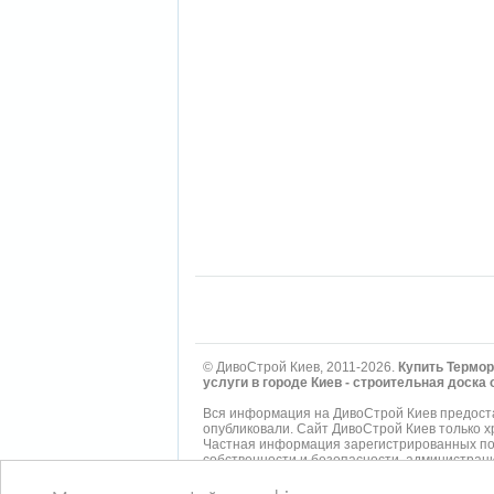
© ДивоСтрой Киев, 2011-2026.
Купить Термор
услуги в городе Киев - строительная доск
Вся информация на ДивоСтрой Киев предоста
опубликовали. Сайт ДивоСтрой Киев только 
Частная информация зарегистрированных пол
собственности и безопасности, администрац
опубликованная им, ущемляет права другого 
Мы не несем ответственности за правила ко