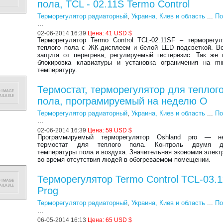
пола, TCL - 02.11S Termo Control
Терморегулятор радиаторный
,
Украина, Киев и область
...
По
...
02-06-2014 16:39
Цена:
41 USD $
Терморегулятор Termo Control ТСL-02.11SF – терморегу
теплого пола с ЖК-дисплеем и белой LED подсветкой. В
защита от перегрева, регулируемый гистерезис. Так же
блокировка клавиатуры и установка ограничения на m
температуру.
Термостат, терморегулятор для теплог
пола, програмируемый на неделю O
Терморегулятор радиаторный
,
Украина, Киев и область
...
По
...
02-06-2014 16:39
Цена:
59 USD $
Программируемый терморегулятор Oshland pro — н
термостат для теплого пола. Контроль двумя да
температуры пола и воздуха. Значительная экономия элект
во время отсутствия людей в обогреваемом помещении.
Терморегулятор Termo Control TCL-03.
Prog
Терморегулятор радиаторный
,
Украина, Киев и область
...
По
...
06-05-2014 16:13
Цена:
65 USD $