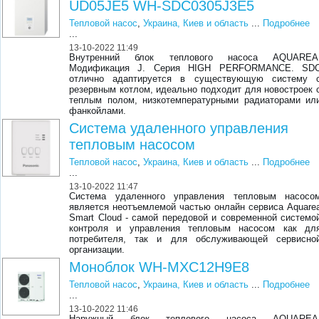
UD05JE5 WH-SDC0305J3E5
Тепловой насос
,
Украина, Киев и область
...
Подробнее
...
13-10-2022 11:49
Внутренний блок теплового насоса AQUAREA
Модификация J. Серия HIGH PERFORMANCE. SD
отлично адаптируется в существующую систему 
резервным котлом, идеально подходит для новостроек 
теплым полом, низкотемпературными радиаторами ил
фанкойлами.
Система удаленного управления
тепловым насосом
Тепловой насос
,
Украина, Киев и область
...
Подробнее
...
13-10-2022 11:47
Система удаленного управления тепловым насосо
является неотъемлемой частью онлайн сервиса Aquare
Smart Cloud - самой передовой и современной системо
контроля и управления тепловым насосом как дл
потребителя, так и для обслуживающей сервисно
организации.
Моноблок WH-MXC12H9E8
Тепловой насос
,
Украина, Киев и область
...
Подробнее
...
13-10-2022 11:46
Наружный блок теплового насоса AQUAREA