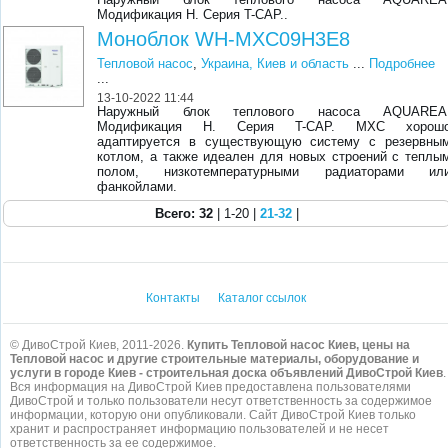
Модификация Н. Серия T-CAP..
Моноблок WH-MXC09H3E8
Тепловой насос
,
Украина, Киев и область
...
Подробнее
...
13-10-2022 11:44
Наружный блок теплового насоса AQUAREA
Модификация Н. Серия T-CAP. MXC хорош
адаптируется в существующую систему с резервны
котлом, а также идеален для новых строений с теплы
полом, низкотемпературными радиаторами ил
фанкойлами.
Всего: 32
| 1-20 |
21-32
|
Контакты
Каталог ссылок
© ДивоСтрой Киев, 2011-2026.
Купить Тепловой насос Киев, цены на
Тепловой насос и другие строительные материалы, оборудование и
услуги в городе Киев - строительная доска объявлений ДивоСтрой Киев
.
Вся информация на ДивоСтрой Киев предоставлена пользователями
ДивоСтрой и только пользователи несут ответственность за содержимое
информации, которую они опубликовали. Сайт ДивоСтрой Киев только
хранит и распространяет информацию пользователей и не несет
ответственность за ее содержимое.