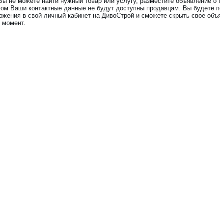
Вы не можете найти нужный товар или услугу, разместите объявление о 
том Ваши контактные данные не будут доступны продавцам. Вы будете 
ожения в свой личный кабинет на ДивоСтрой и сможете скрыть свое объ
 момент.