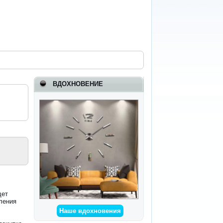
ВДОХНОВЕНИЕ
о
дет
ления
Наше вдохновения