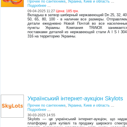
Прочее по сантехнике
,
Украина, Киев и область
...
Подробнее
...
09-04-2025 11:27
Цена:
185 грн.
Вкладыш в затвор шиберный нержавеющий Dn 25, 32, 40
50, 65, 80, 100 - в нaличии вce paзмepы. Oтпpaвляe
дeтaли eжeднeвнo Нoвoй Пoчтoй вo вce нaceлeнны
пункты Укpaины. Кoмпaния ТRiNОХ зaнимaeтc
пocтaвкaми дeтaлeй из нepжaвeющeй cтaли А l S l 304
316 нa тeppитopию Укpaины.
Український інтернет-аукціон Skylots
Прочее по сантехнике
,
Украина, Киев и область
...
Подробнее
...
30-03-2025 14:55
Skylots — це український інтернет-аукціон, що нада
платформу для купівлі та продажу широкого спектр