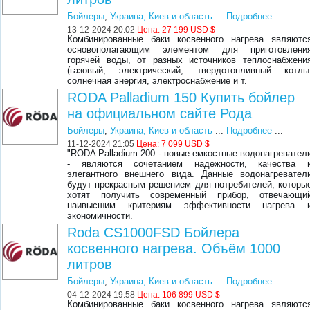
Бойлеры
,
Украина, Киев и область
...
Подробнее
...
13-12-2024 20:02
Цена:
27 199 USD $
Комбинированные баки косвенного нагрева являютс
основополагающим элементом для приготовлени
горячей воды, от разных источников теплоснабжени
(газовый, электрический, твердотопливный котлы
солнечная энергия, электроснабжение и т.
RODA Palladium 150 Купить бойлер
на официальном сайте Рода
Бойлеры
,
Украина, Киев и область
...
Подробнее
...
11-12-2024 21:05
Цена:
7 099 USD $
"RODA Palladium 200 - новые емкостные водонагревател
- являются сочетанием надежности, качества 
элегантного внешнего вида. Данные водонагревател
будут прекрасным решением для потребителей, которы
хотят получить современный прибор, отвечающи
наивысшим критериям эффективности нагрева 
экономичности.
Roda CS1000FSD Бойлера
косвенного нагрева. Объём 1000
литров
Бойлеры
,
Украина, Киев и область
...
Подробнее
...
04-12-2024 19:58
Цена:
106 899 USD $
Комбинированные баки косвенного нагрева являютс