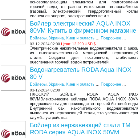
основополагающим элементом для приготовлени
горячей воды, от разных источников теплоснабжени
(газовый, электрический, твердотопливный котлы
солнечная энергия, электроснабжение и т.
Бойлер электрический AQUA INOX
80VM Купить в фирменном магазине
Бойлеры
,
Украина, Киев и область
...
Подробнее
...
03-12-2024 02:00
Цена:
12 299 USD $
Электрические накопительные водонагреватели с бако
из высококачественной медицинской нержавеюще
стали. Созданы для постоянного, стабильног
обеспечения горячей водой потребителей.
Водонагреватель RODA Aqua INOX
80 V
Бойлеры
,
Украина, Киев и область
...
Подробнее
...
03-12-2024 02:00
ПЛОСКИЙ БОЙЛЕР RODA AQUA INO
80VMЭлектрические бойлеры RODA AQUA INOX 80V
предназначены для производства горячей бытовой воды
Внутренний бак накопительного водонагревател
выполнен из нержавеющей стали, это увеличивает сро
службы устройства.
Бойлер из нержавеющей стали ТМ
RODA серия AQUA INOX 50VM