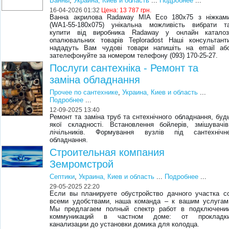
Ванны
,
Украина, Киев и область
...
Подробнее
...
16-04-2026 01:32
Цена:
13 787 грн.
Ванна акрилова Radaway MIA Eco 180x75 з ніжкам
(WA1-55-180x075) унікальна можливість вибрати т
купити від виробника Radaway у онлайн каталоз
опалювальних товарів Teploradost Наші консультант
нададуть Вам чудові товари напишіть на email аб
зателефонуйте за номером телефону (093) 170-25-27.
Послуги сантехніка - Ремонт та
заміна обладнання
Прочее по сантехнике
,
Украина, Киев и область
...
Подробнее
...
12-09-2025 13:40
Ремонт та заміна труб та снтехнічного обладнання, буд
якої складності. Встановлення бойлерів, змішувачів
лічільників. Формування вузлів під сантехнічн
обладнання.
Строительная компания
Земромстрой
Септики
,
Украина, Киев и область
...
Подробнее
...
29-05-2025 22:20
Если вы планируете обустройство дачного участка с
всеми удобствами, наша команда – к вашим услугам
Мы предлагаем полный спектр работ в подключени
коммуникаций в частном доме: от прокладк
канализации до установки домика для колодца.