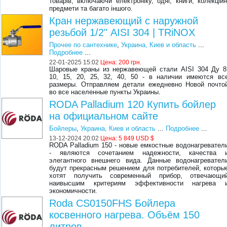
товарів, включаючи електроніку, одяг, книги, колекційн
предмети та багато іншого.
Кран нержавеющий с наружной
резьбой 1/2" AISI 304 | TRiNOX
Прочее по сантехнике
,
Украина, Киев и область
...
Подробнее
...
22-01-2025 15:02
Цена:
200 грн.
Шаровые краны из нержавеющей стали AISI 304 Ду 8
10, 15, 20, 25, 32, 40, 50 - в наличии имеются вс
размеры. Отправляем детали ежедневно Новой почто
во все населенные пункты Украины.
RODA Palladium 120 Купить бойлер
на официальном сайте
Бойлеры
,
Украина, Киев и область
...
Подробнее
...
13-12-2024 20:02
Цена:
5 849 USD $
RODA Palladium 150 - новые емкостные водонагревател
- являются сочетанием надежности, качества 
элегантного внешнего вида. Данные водонагревател
будут прекрасным решением для потребителей, которы
хотят получить современный прибор, отвечающи
наивысшим критериям эффективности нагрева 
экономичности.
Roda CS0150FHS Бойлера
косвенного нагрева. Объём 150
литров