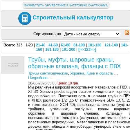
РАЗМЕСТИТЬ ОБЪЯВЛЕНИЕ В КАТЕГОРИЮ САНТЕХНИКА
Строительный калькулятор
Сортировать по
Всего: 323
| 1-20 |
21-40
|
41-60
|
61-80
|
81-100
|
101-120
|
121-140
|
141-
160
|
161-180
|
181-200
|
[>>123>>]
Трубы, муфты, шаровые краны,
обратные клапана, фланцы с ПВХ
Трубы сантехнические
,
Украина, Киев и область
...
Подробнее
...
28-06-2026 03:05
Цена:
10 грн.
Мы реализуем широкий ассортимент материалов с ПВХ 
ХПВХ Genova products для систем холодного и горячег
водоснабжения. Постоянно есть в наличии трубы с ПВ
и ХПВХ размером 1/2" до 6" (тонкостенные SDR 13, 5, 2
и толстостенные SCH 40), фасонные элементы (муфты
тройники, угольники, заглушки, краны шаровые
обратные и шаровые клапана, фланцы) 
вспомогательные элементы (латунные, металлические 
пластиковые переходники, металлические и пластиковы
деражатели, обводы и полуобводы, универсальные кле