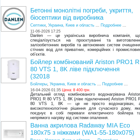
Бетонні монолітні погреби, укриття,
біосептики від виробника
Септики
,
Украина, Киев и область
...
Подробнее
...
11-06-2026 17:25
Danlen — це українська виробнича компанія, щ
спеціалізується на проєктуванні та виготовленн
залізобетонних виробів та автономних систем очищенн
стічних вод для приватних, комерційних і промислови
об’єктів.
Бойлер комбінований Ariston PRO1 R
80 VTS 1, 8K ліве підключення
(32018
Бойлеры
,
Украина, Киев и область
...
Подробнее
...
16-04-2026 01:35
Цена:
8 400 грн.
Детальний огляд комбінованого водонагрівача Aristo
PRO1 R 80 VTS 1, 8K (ліве підключення) Ariston PRO1 
80 VTS 1, 8K — це не просто водонагрівач, 
високотехнологічне рішення для сучасного дому, як
поєднує в собі переваги електричного бойлера т
непрямого нагріву від системи опалення.
Ванна акрилова Radaway MIA Eco
180x75 з ніжками (WA1-55-180x075)