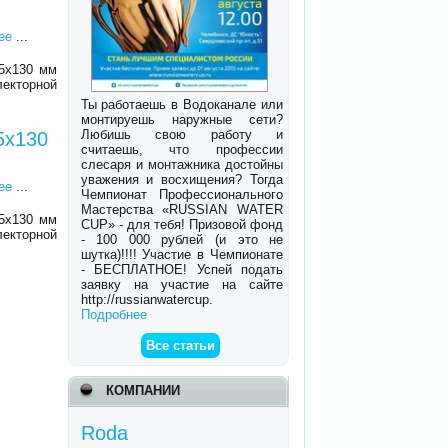
ее
...
5х130 мм
лекторной
Ты работаешь в Водоканале или
монтируешь наружные сети?
Любишь свою работу и
5х130
считаешь, что профессии
слесаря и монтажника достойны
уважения и восхищения? Тогда
ее
...
Чемпионат Профессионального
Мастерства «RUSSIAN WATER
5х130 мм
CUP» - для тебя! Призовой фонд
лекторной
- 100 000 рублей (и это не
шутка)!!!! Участие в Чемпионате
- БЕСПЛАТНОЕ! Успей подать
заявку на участие на сайте
http://russianwatercup.
Подробнее
Все статьи
КОМПАНИИ
Roda