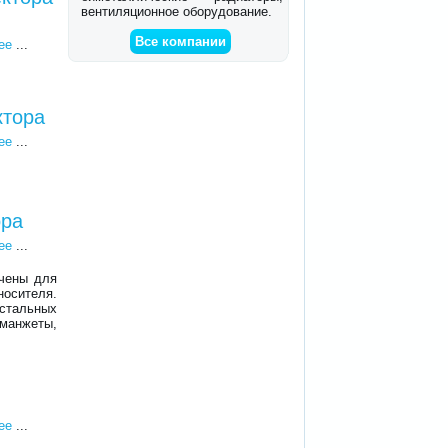
вентиляционное оборудование.
Все компании
ее
...
ктора
ее
...
ора
ее
...
ачены для
носителя.
 стальных
 манжеты,
ее
...