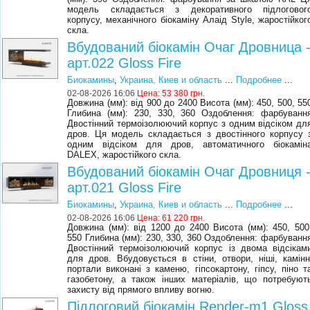
модель складається з декоративного підлоговог
корпусу, механічного біокаміну Алаід Style, жаростійког
скла.
Вбудований біокамін Очаг Дровница 
арт.022 Gloss Fire
Биокамины
,
Украина, Киев и область
...
Подробнее
...
02-08-2026 16:06
Цена:
53 380 грн.
Довжина (мм): від 900 до 2400 Висота (мм): 450, 500, 55
Глибина (мм): 230, 330, 360 Оздоблення: фарбуванн
Двостінний термоізолюючий корпус з одним відсіком дл
дров. Ця модель складається з двостінного корпусу 
одним відсіком для дров, автоматичного біокамін
DALEX, жаростійкого скла.
Вбудований біокамін Очаг Дровниця 
арт.021 Gloss Fire
Биокамины
,
Украина, Киев и область
...
Подробнее
...
02-08-2026 16:06
Цена:
61 220 грн.
Довжина (мм): від 1200 до 2400 Висота (мм): 450, 500
550 Глибина (мм): 230, 330, 360 Оздоблення: фарбуванн
Двостінний термоізолюючий корпус із двома відсікам
для дров. Вбудовується в стіни, отвори, ніші, камінн
портали виконані з каменю, гіпсокартону, гіпсу, піно т
газобетону, а також інших матеріалів, що потребуют
захисту від прямого впливу вогню.
Підлоговий біокамін Render-m1 Gloss