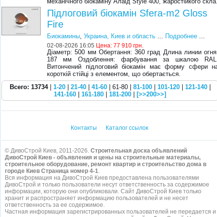
механічного біокаміну Алаід Style 400, жаростійкого скла
Підлоговий біокамін Sfera-m2 Gloss
Fire
Биокамины
,
Украина, Киев и область
...
Подробнее
...
02-08-2026 16:05
Цена:
77 910 грн.
Діаметр: 500 мм Обертання: 360 град Длина линии огня
187 мм Оздоблення: фарбування за шкалою RAL
Витончений підлоговий біокамін має форму сфери н
короткій стійці з елементом, що обертається.
Всего: 13734
|
1-20
|
21-40
|
41-60
| 61-80 |
81-100
|
101-120
|
121-140
|
141-160
|
161-180
|
181-200
|
[>>200>>]
Контакты
Каталог ссылок
© ДивоСтрой Киев, 2011-2026.
Строительная доска объявлений
ДивоСтрой Киев - объявления и цены на строительные материалы,
строительное оборудование, ремонт квартир и строительство дома в
городе Киев Страница номер 4-1
.
Вся информация на ДивоСтрой Киев предоставлена пользователями
ДивоСтрой и только пользователи несут ответственность за содержимое
информации, которую они опубликовали. Сайт ДивоСтрой Киев только
хранит и распространяет информацию пользователей и не несет
ответственность за ее содержимое.
Частная информация зарегистрированных пользователей не передается и