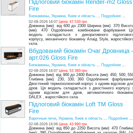
Підлоговий біокамін Render-m2 Gloss
Fire
Биокамины
,
Украина, Киев и область
...
Подробнее
...
02-08-2026 16:07
Цена:
47 530 грн.
Довжина (мм): від 600 до 2300 Ширина (мм): 370 Висот
(мм): 470 Оздоблення: комбіноване фарбування Ц
модель складається з декоративного підлоговог
корпусу, механічного біокаміну Алаід Style, жаростійког
скла.
Вбудований біокамін Очаг Дровница 
арт.026 Gloss Fire
Биокамины
,
Украина, Киев и область
...
Подробнее
...
02-08-2026 16:07
Цена:
53 380 грн.
Довжина (мм): від 900 до 2400 Висота (мм): 450, 500, 55
Глибина (мм): 230, 330, 360 Оздоблення: фарбуванн
Двостінний термоізолюючий корпус з одним відсіком дл
дров. Ця модель складається з двостінного корпусу 
одним відсіком для дров, автоматичного біокамін
DALEX , жаростійкого скла.
Підлоговий біокамін Loft ТМ Gloss
Fire
Варочные печи
,
Украина, Киев и область
...
Подробнее
...
02-08-2026 16:06
Цена:
43 990 грн.
Довжина (мм): від 850 до 2250 Висота (мм): 470 Глибин
(мм): 390 Оздоблення: фарбування за шкалою RAL Ц