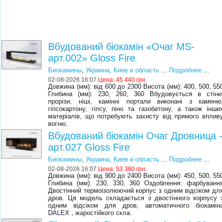
Вбудований біокамін «Очаг MS-
арт.002» Gloss Fire
Биокамины
,
Украина, Киев и область
...
Подробнее
...
02-08-2026 16:07
Цена:
45 440 грн.
Довжина (мм): від 600 до 2300 Висота (мм): 400, 500, 55
Глибина (мм): 230, 260, 360 Вбудовується в стіни
прорізи, ніші, камінні портали виконані з каменю
гіпсокартону, гіпсу, піно та газобетону, а також інши
матеріалів, що потребують захисту від прямого вплив
вогню.
Вбудований біокамін Очаг Дровница 
арт.027 Gloss Fire
Биокамины
,
Украина, Киев и область
...
Подробнее
...
02-08-2026 16:07
Цена:
53 380 грн.
Довжина (мм): від 900 до 2400 Висота (мм): 450, 500, 55
Глибина (мм): 230, 330, 360 Оздоблення: фарбуванн
Двостінний термоізолюючий корпус з одним відсіком дл
дров. Ця модель складається з двостінного корпусу 
одним відсіком для дров, автоматичного біокамін
DALEX , жаростійкого скла.