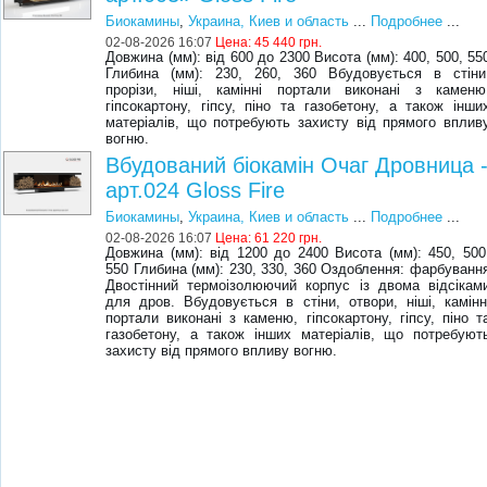
Биокамины
,
Украина, Киев и область
...
Подробнее
...
02-08-2026 16:07
Цена:
45 440 грн.
Довжина (мм): від 600 до 2300 Висота (мм): 400, 500, 55
Глибина (мм): 230, 260, 360 Вбудовується в стіни
прорізи, ніші, камінні портали виконані з каменю
гіпсокартону, гіпсу, піно та газобетону, а також інши
матеріалів, що потребують захисту від прямого вплив
вогню.
Вбудований біокамін Очаг Дровница 
арт.024 Gloss Fire
Биокамины
,
Украина, Киев и область
...
Подробнее
...
02-08-2026 16:07
Цена:
61 220 грн.
Довжина (мм): від 1200 до 2400 Висота (мм): 450, 500
550 Глибина (мм): 230, 330, 360 Оздоблення: фарбуванн
Двостінний термоізолюючий корпус із двома відсікам
для дров. Вбудовується в стіни, отвори, ніші, камінн
портали виконані з каменю, гіпсокартону, гіпсу, піно т
газобетону, а також інших матеріалів, що потребуют
захисту від прямого впливу вогню.