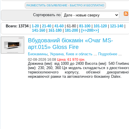
РАЗМЕСТИТЬ ОБЪЯВЛЕНИЕ - БЫСТРО И БЕСПЛАТНО
Сортировать по
Всего: 13734
|
1-20
|
21-40
|
41-60
| 61-80 |
81-100
|
101-120
|
121-140
|
141-160
|
161-180
|
181-200
|
[>>200>>]
Вбудований біокамін «Очаг MS-
арт.015» Gloss Fire
Биокамины
,
Украина, Киев и область
...
Подробнее
...
02-08-2026 16:08
Цена:
61 970 грн.
Довжина (мм): від 1000 до 2400 Висота (мм): 540 Глибин
(мм): 230, 260, 360 Ця модель складається з двостінног
термоізолюючого корпусу, об'ємної декоративно
нержавіючої рамки та автоматичного біокаміну Dalex.