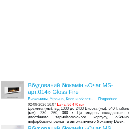
Вбудований біокамін «Очаг MS-
арт.014» Gloss Fire
Биокамины
,
Украина, Киев и область
...
Подробнее
...
02-08-2026 16:07
Цена:
56 470 грн.
Довжина (мм): від 1000 до 2400 Висота (мм): 540 Глибин
(мм): 230, 260, 360 • Ця модель складається 
двостінного термоізолюючого корпусу, об'ємно
пофарбованої рамки та автоматичного біокаміну Dalex.
Вбудований біокамін «Очаг MS-