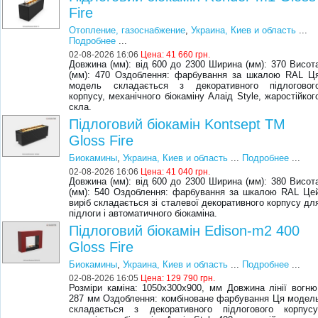
Fire
Отопление, газоснабжение
,
Украина, Киев и область
...
Подробнее
...
02-08-2026 16:06
Цена:
41 660 грн.
Довжина (мм): від 600 до 2300 Ширина (мм): 370 Висот
(мм): 470 Оздоблення: фарбування за шкалою RAL Ц
модель складається з декоративного підлоговог
корпусу, механічного біокаміну Алаід Style, жаростійког
скла.
Підлоговий біокамін Kontsept ТМ
Gloss Fire
Биокамины
,
Украина, Киев и область
...
Подробнее
...
02-08-2026 16:06
Цена:
41 040 грн.
Довжина (мм): від 600 до 2300 Ширина (мм): 380 Висот
(мм): 540 Оздоблення: фарбування за шкалою RAL Це
виріб складається зі сталевої декоративного корпусу дл
підлоги і автоматичного біокаміна.
Підлоговий біокамін Edison-m2 400
Gloss Fire
Биокамины
,
Украина, Киев и область
...
Подробнее
...
02-08-2026 16:05
Цена:
129 790 грн.
Розміри каміна: 1050х300х900, мм Довжина лінії вогню
287 мм Оздоблення: комбіноване фарбування Ця модел
складається з декоративного підлогового корпусу